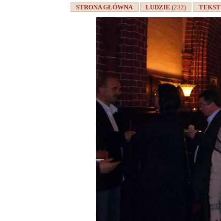
STRONA GŁÓWNA
LUDZIE
(232)
TEKS