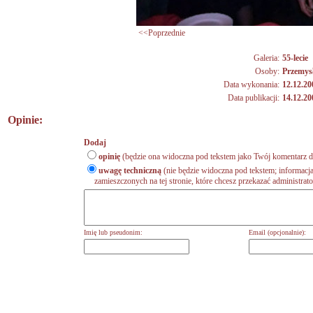
<<Poprzednie
Galeria:
55-lecie
Osoby:
Przemys
Data wykonania:
12.12.20
Data publikacji:
14.12.20
Opinie:
Dodaj
opinię
(będzie ona widoczna pod tekstem jako Twój komentarz do
uwagę techniczną
(nie będzie widoczna pod tekstem; informacja
zamieszczonych na tej stronie, które chcesz przekazać administrat
Imię lub pseudonim:
Email (opcjonalnie):