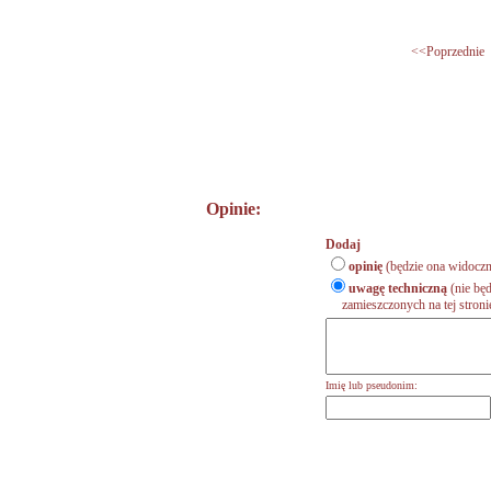
<<Poprzednie
Opinie:
Dodaj
opinię
(będzie ona widoczn
uwagę techniczną
(nie będ
zamieszczonych na tej stronie,
Imię lub pseudonim: