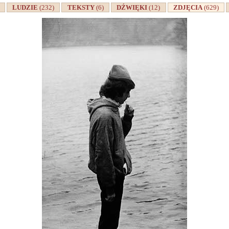
A
LUDZIE
(232)
TEKSTY
(6)
DŹWIĘKI
(12)
ZDJĘCIA
(629)