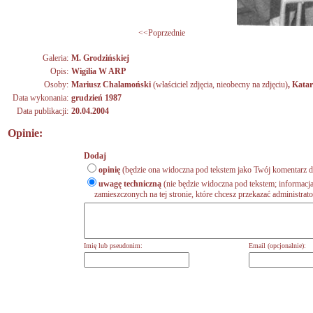
<<Poprzednie
Galeria:
M. Grodzińskiej
Opis:
Wigilia W ARP
Osoby:
Mariusz Chalamoński
(właściciel zdjęcia, nieobecny na zdjęciu)
,
Katar
Data wykonania:
grudzień 1987
Data publikacji:
20.04.2004
Opinie:
Dodaj
opinię
(będzie ona widoczna pod tekstem jako Twój komentarz do
uwagę techniczną
(nie będzie widoczna pod tekstem; informacja
zamieszczonych na tej stronie, które chcesz przekazać administrat
Imię lub pseudonim:
Email (opcjonalnie):