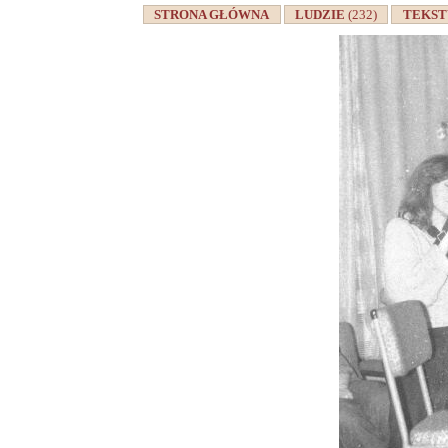
STRONA GŁÓWNA
LUDZIE
(232)
TEKS