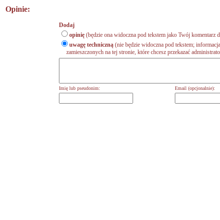
Opinie:
Dodaj
opinię
(będzie ona widoczna pod tekstem jako Twój komentarz do
uwagę techniczną
(nie będzie widoczna pod tekstem; informacja
zamieszczonych na tej stronie, które chcesz przekazać administrat
Imię lub pseudonim:
Email (opcjonalnie):