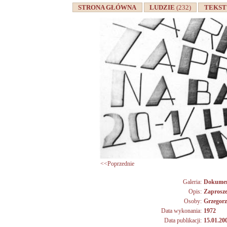
STRONA GŁÓWNA
LUDZIE
(232)
TEKS
<<Poprzednie
Galeria:
Dokume
Opis:
Zaproszen
Osoby:
Grzegor
Data wykonania:
1972
Data publikacji:
15.01.20