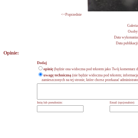
<<Poprzednie
Galeria
Osoby
Data wykonania
Data publikacji
Opinie:
Dodaj
opinię
(będzie ona widoczna pod tekstem jako Twój komentarz do
uwagę techniczną
(nie będzie widoczna pod tekstem; informacja
zamieszczonych na tej stronie, które chcesz przekazać administrat
Imię lub pseudonim:
Email (opcjonalnie):