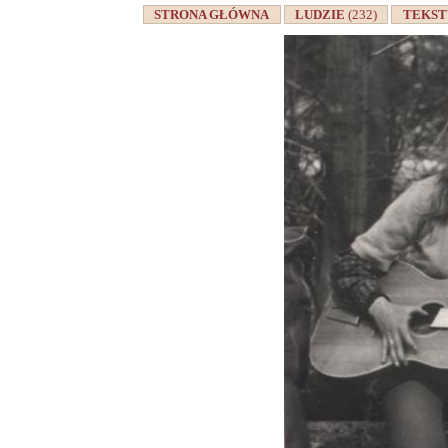
STRONA GŁÓWNA
LUDZIE
(232)
TEKS