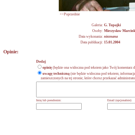
<<Poprzednie
Galeria:
G. Tupajki
Osoby:
Mieczysław Marcin
Data wykonania:
nieznana
Data publikacji:
15.01.2004
Opinie:
Dodaj
opinię
(będzie ona widoczna pod tekstem jako Twój komentarz do
uwagę techniczną
(nie będzie widoczna pod tekstem; informacja
zamieszczonych na tej stronie, które chcesz przekazać administrat
Imię lub pseudonim:
Email (opcjonalnie):