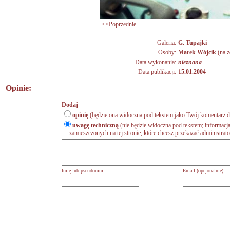
<<Poprzednie
Galeria:
G. Tupajki
Osoby:
Marek Wójcik
(na z
Data wykonania:
nieznana
Data publikacji:
15.01.2004
Opinie:
Dodaj
opinię
(będzie ona widoczna pod tekstem jako Twój komentarz do
uwagę techniczną
(nie będzie widoczna pod tekstem; informacja
zamieszczonych na tej stronie, które chcesz przekazać administrat
Imię lub pseudonim:
Email (opcjonalnie):