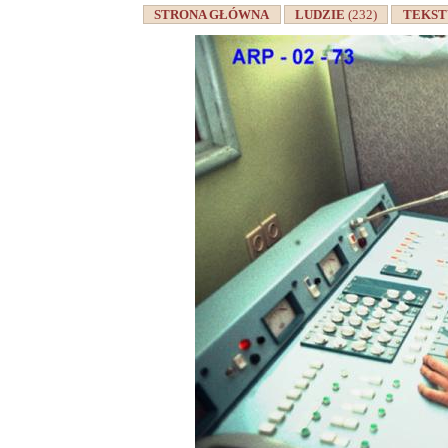
STRONA GŁÓWNA
LUDZIE
(232)
TEKS