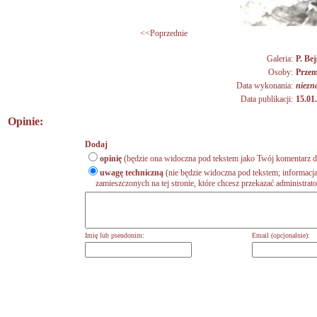
<<Poprzednie
Galeria:
P. Bej
Osoby:
Przem
Data wykonania:
niezn
Data publikacji:
15.01
Opinie:
Dodaj
opinię
(będzie ona widoczna pod tekstem jako Twój komentarz do
uwagę techniczną
(nie będzie widoczna pod tekstem; informacja
zamieszczonych na tej stronie, które chcesz przekazać administrat
Imię lub pseudonim:
Email (opcjonalnie):