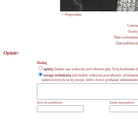
<<Poprzednie
Galeria
Osoby
Data wykonania
Data publikacji
Opinie:
Dodaj
opinię
(będzie ona widoczna pod tekstem jako Twój komentarz do
uwagę techniczną
(nie będzie widoczna pod tekstem; informacja
zamieszczonych na tej stronie, które chcesz przekazać administrat
Imię lub pseudonim:
Email (opcjonalnie):