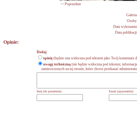
<<Poprzednie
Galeria
Osoby
Data wykonania
Data publikacji
Opinie:
Dodaj
opinię
(będzie ona widoczna pod tekstem jako Twój komentarz do
uwagę techniczną
(nie będzie widoczna pod tekstem; informacja
zamieszczonych na tej stronie, które chcesz przekazać administrat
Imię lub pseudonim:
Email (opcjonalnie):