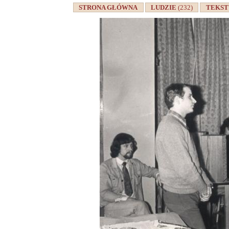
STRONA GŁÓWNA
LUDZIE
(232)
TEKS