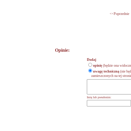
<<Poprzednie
Opinie:
Dodaj
opinię
(będzie ona widoczn
uwagę techniczną
(nie będ
zamieszczonych na tej stronie,
Imię lub pseudonim: