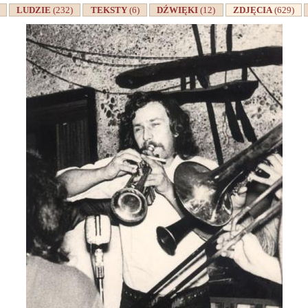
A
LUDZIE
(232)
TEKSTY
(6)
DŹWIĘKI
(12)
ZDJĘCIA
(629)